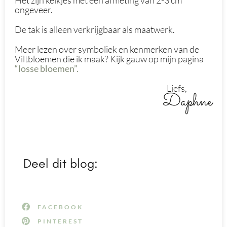
Het zijn kelkjes met een afmeting van 2-3 cm
ongeveer.
De tak is alleen verkrijgbaar als maatwerk.
Meer lezen over symboliek en kenmerken van de
Viltbloemen die ik maak? Kijk gauw op mijn pagina
“losse bloemen”.
Liefs,
Daphne
Deel dit blog:
FACEBOOK
PINTEREST