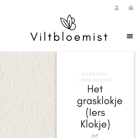
BLADGROEN
,
LOSSE BLOEMEN
Het
grasklokje
(Iers
Klokje)