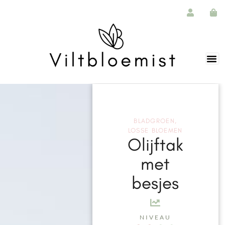
BLADGROEN
,
LOSSE BLOEMEN
Olijftak
met
besjes
NIVEAU