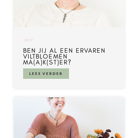
DIY
BEN JIJ AL EEN ERVAREN
VILTBLOEMEN
MA(A)K(ST)ER?
LEES VERDER