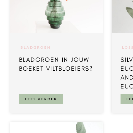
BLADGROEN
LOS
BLADGROEN IN JOUW
SIL
BOEKET VILTBLOEIERS?
EUC
AN
EUC
LEES VERDER
LE