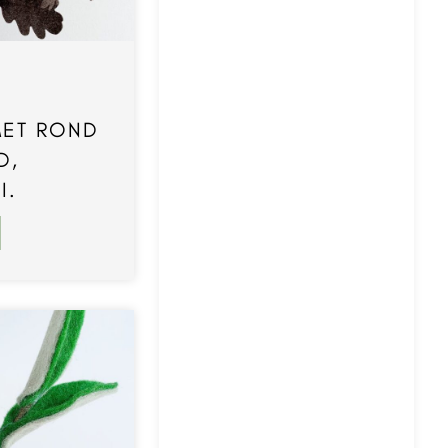
MET ROND
D,
I.