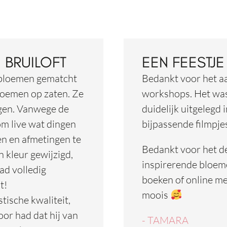
 BRUILOFT
EEN FEESTJE
 bloemen gematcht
Bedankt voor het aa
bloemen op zaten. Ze
workshops. Het was 
agen. Vanwege de
duidelijk uitgelegd 
om live wat dingen
bijpassende filmpje
n en afmetingen te
Bedankt voor het del
n kleur gewijzigd,
inspirerende bloeme
ad volledig
boeken of online me
t!
moois
tische kwaliteit,
oor had dat hij van
- TAMARA