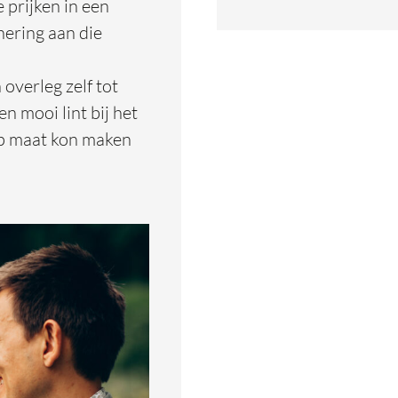
te prijken in een
nering aan die
 overleg zelf tot
 mooi lint bij het
op maat kon maken