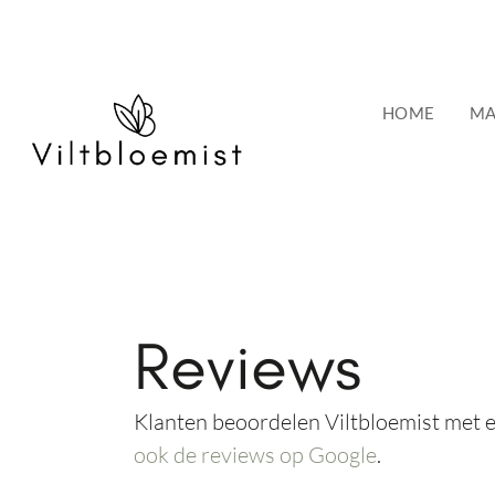
de
inhoud
HOME
MA
Reviews
Klanten beoordelen Viltbloemist met 
ook de reviews op Google
.