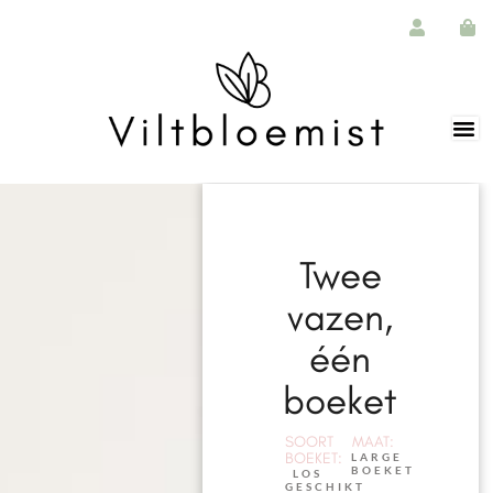
Twee
vazen,
één
boeket
SOORT
MAAT:
BOEKET:
LARGE
BOEKET
LOS
GESCHIKT