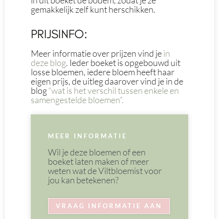
in dit boeket de bodem, zodat je ze
gemakkelijk zelf kunt herschikken.
PRIJSINFO:
Meer informatie over prijzen vind je
in
deze blog
. Ieder boeket is opgebouwd uit
losse bloemen, iedere bloem heeft haar
eigen prijs, de uitleg daarover vind je in de
blog
“wat is het verschil tussen enkele en
samengestelde bloemen”.
MEER INFORMATIE
Wil je deze bloemen of een
boeket laten maken of meer
weten wat de Viltbloemist voor
jou kan betekenen?
VRAAG INFORMATIE AAN