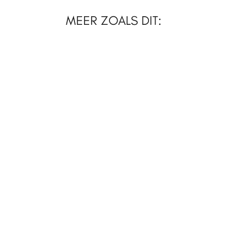
MEER ZOALS DIT:
LOSSE BLOEMEN
TAK MET GINKGO-BLADEREN