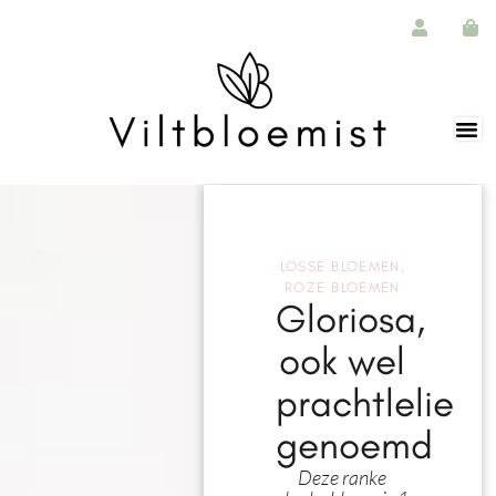
LOSSE BLOEMEN
,
ROZE BLOEMEN
Gloriosa,
ook wel
prachtlelie
genoemd
Deze ranke