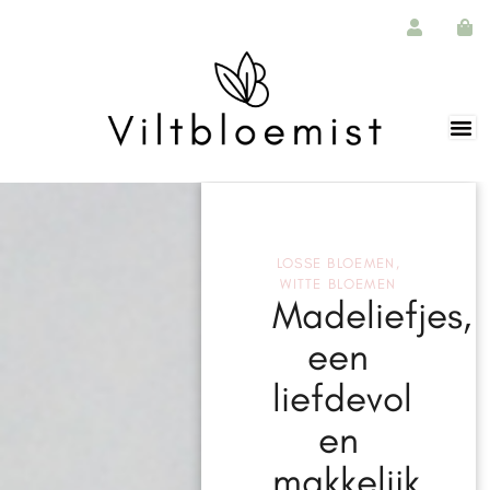
LOSSE BLOEMEN
,
WITTE BLOEMEN
Madeliefjes,
een
liefdevol
en
makkelijk