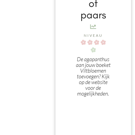
of
paars
NIVEAU
De agapanthus
aan jouw boeket
Viltbloemen
toevoegen? Kijk
op de website
voor de
mogelijkheden.