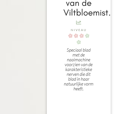
van de
Viltbloemist.
NIVEAU
Speciaal blad
met de
naaimachine
voorzien van de
karakteristieke
nerven die dit
blad in haar
natuurlijke vorm
heeft.