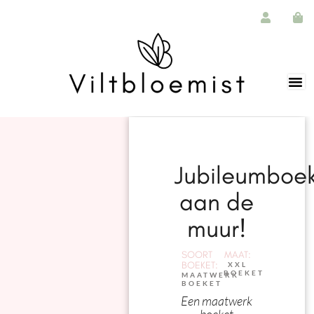
Jubileumboe
aan de
muur!
SOORT
MAAT:
BOEKET:
XXL
BOEKET
MAATWERK
BOEKET
Een maatwerk