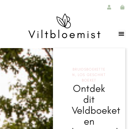
BRUIDSBOEKETTE
N
,
LOS GESCHIKT
BOEKET
Ontdek
dit
Veldboeket
en