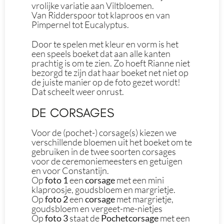
vrolijke variatie aan Viltbloemen.
Van Ridderspoor tot klaproos en van
Pimpernel tot Eucalyptus.
Door te spelen met kleur en vorm is het
een speels boeket dat aan alle kanten
prachtig is om te zien. Zo hoeft Rianne niet
bezorgd te zijn dat haar boeket net niet op
de juiste manier op de foto gezet wordt!
Dat scheelt weer onrust.
DE CORSAGES
Voor de (pochet-) corsage(s) kiezen we
verschillende bloemen uit het boeket om te
gebruiken in de twee soorten corsages
voor de ceremoniemeesters en getuigen
en voor Constantijn.
Op
foto 1
een
corsage
met een mini
klaproosje, goudsbloem en margrietje.
Op
foto 2
een
corsage
met margrietje,
goudsbloem en vergeet-me-nietjes
Op
foto 3
staat de
Pochetcorsage
met een