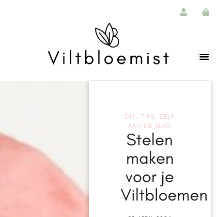
DIY
,
TIPS
,
ZELF
AAN DE SLAG
Stelen
maken
voor je
Viltbloemen