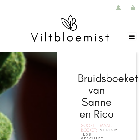
Bruidsboeket
van
Sanne
en Rico
SOORT
MAAT:
BOEKET:
MEDIUM
LOS
GESCHIKT