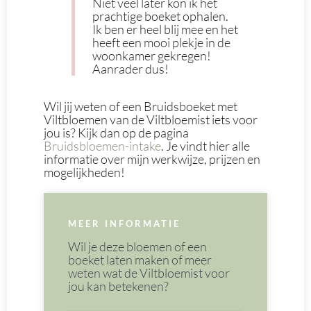
Niet veel later kon ik het
prachtige boeket ophalen.
Ik ben er heel blij mee en het
heeft een mooi plekje in de
woonkamer gekregen!
Aanrader dus!
Wil jij weten of een Bruidsboeket met
Viltbloemen van de Viltbloemist iets voor
jou is? Kijk dan op de pagina
Bruidsbloemen-intake
. Je vindt hier alle
informatie over mijn werkwijze, prijzen en
mogelijkheden!
MEER INFORMATIE
Wil je deze bloemen of een
boeket laten maken of meer
weten wat de Viltbloemist voor
jou kan betekenen?