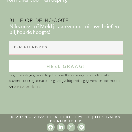
BLIJF OP DE HOOGTE
Niks missen? Meld je aan voor de nieuwsbrief en
blijf op de hoogte!
HEEL GRAAG!
Ik gebruik de gegevens die je hier invult alleen om je meer informatie te
sturen of je terug te mailen. Ik ga zorgvuldig met je gegevens om, lees meer in
de
privacy verklaring
© 2018 – 2026 DE VILTBLOEMIST |
DESIGN BY
BRAND IT UP