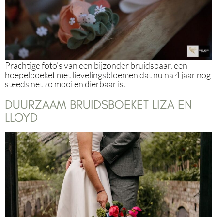
Prachtige foto’s van een bijzonder bruidspaar, een
hoepelboeket met lievelingsbloemen dat nu na 4 jaar nog
steeds net zo mooi en dierbaar is.
DUURZAAM BRUIDSBOEKET LIZA EN
LLOYD