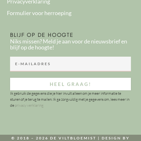
Privacyverklaring
Formulier voor herroeping
BLIJF OP DE HOOGTE
Niks missen? Meld je aan voor de nieuwsbrief en
blijf op de hoogte!
HEEL GRAAG!
Ik gebruik de gegevens die je hier invult alleen om je meer informatie te
sturen of je terug te mailen. Ik ga zorgvuldig met je gegevens om, lees meer in
de
privacy verklaring
© 2018 – 2026 DE VILTBLOEMIST |
DESIGN BY