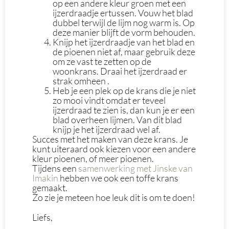
op een andere kleur groen met een
ijzerdraadje ertussen. Vouw het blad
dubbel terwijl de lijm nog warm is. Op
deze manier blijft de vorm behouden.
Knijp het ijzerdraadje van het blad en
de pioenen niet af, maar gebruik deze
om ze vast te zetten op de
woonkrans. Draai het ijzerdraad er
strak omheen .
Heb je een plek op de krans die je niet
zo mooi vindt omdat er teveel
ijzerdraad te zien is, dan kun je er een
blad overheen lijmen. Van dit blad
knijp je het ijzerdraad wel af.
Succes met het maken van deze krans. Je
kunt uiteraard ook kiezen voor een andere
kleur pioenen, of meer pioenen.
Tijdens een
samenwerking met Jinske van
Imakin
hebben we ook een toffe krans
gemaakt.
Zo zie je meteen hoe leuk dit is om te doen!
Liefs,