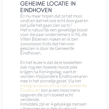
GEHEIME LOCATIE IN
EINDHOVEN
En nu maar hopen dat ze het mooi
vindt en dat het ook echt doorgaat en
dat jullie het gaan zien op tv!
Het is natuurlijk een geweldige boost
voor die paar ondernemers in NL die
Vilten Bloemen maken en ik ben
zoooooooo trots dat hiervoor
gekozen is door de Gemeente
Eindhoven.
En het leuke is dat deze boeketten
ook nog een tweede mooie plek
krijgen na Koningsdag, want er
worden 4 bijzondere Eindhovenaren
mee in het zonnetje gezet. Via het
Instagramaccount van de Gemeente
Eindhoven
kon je een mooi mens
opgeven die zo’n boeket echt
verdiende.
Inmiddels zijn er 4 gelukkige mensen
uitgekozen en zullen zij verrast