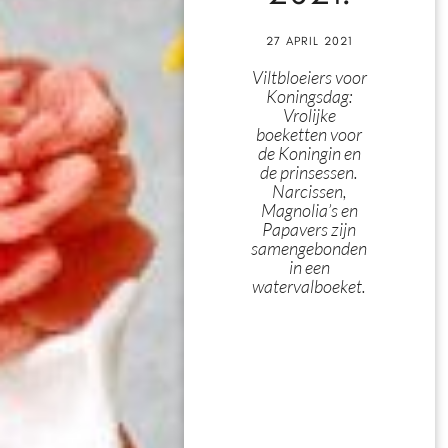
27 APRIL 2021
Viltbloeiers voor
Koningsdag:
Vrolijke
boeketten voor
de Koningin en
de prinsessen.
Narcissen,
Magnolia’s en
Papavers zijn
samengebonden
in een
watervalboeket.