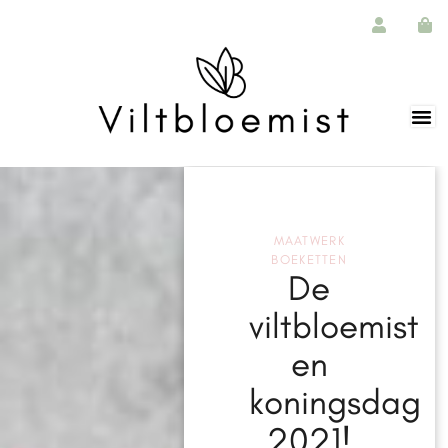
MAATWERK
BOEKETTEN
De
viltbloemist
en
koningsdag
2021!