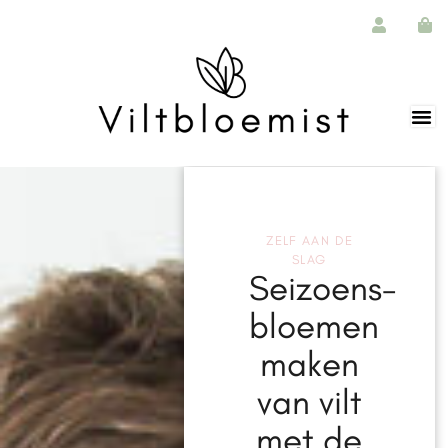
ZELF AAN DE
SLAG
Seizoens-
bloemen
maken
van vilt
met de