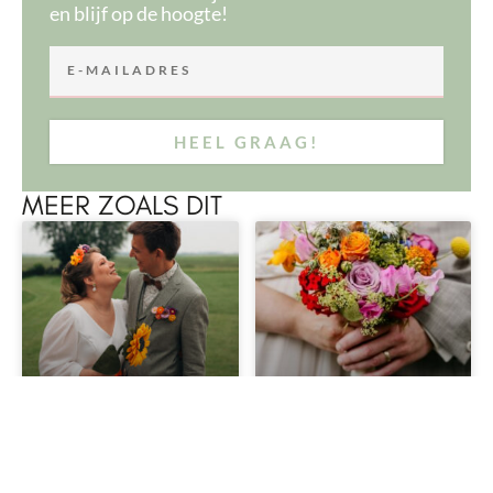
en blijf op de hoogte!
HEEL GRAAG!
MEER ZOALS DIT
BLOEMEN IN MIJN HAAR OP
PAUWENKERS IN JE
MIJN TROUWDAG
BRUIDSBOEKET