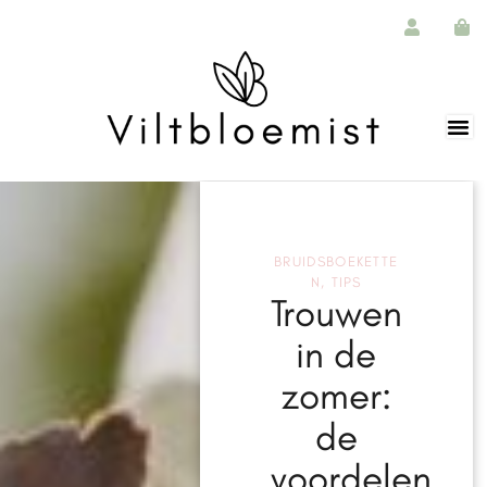
BRUIDSBOEKETTE
N
,
TIPS
Trouwen
in de
zomer:
de
voordelen