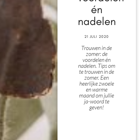
én
nadelen
21 JULI 2020
Trouwen in de
zomer: de
voordelen én
nadelen. Tips om
te trouwen in de
zomer. Een
heerlijke zwoele
en warme
maand om jullie
ja-woord te
geven!