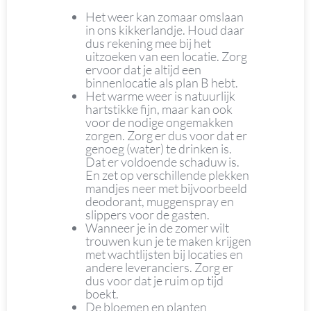
Het weer kan zomaar omslaan
in ons kikkerlandje. Houd daar
dus rekening mee bij het
uitzoeken van een locatie. Zorg
ervoor dat je altijd een
binnenlocatie als plan B hebt.
Het warme weer is natuurlijk
hartstikke fijn, maar kan ook
voor de nodige ongemakken
zorgen. Zorg er dus voor dat er
genoeg (water) te drinken is.
Dat er voldoende schaduw is.
En zet op verschillende plekken
mandjes neer met bijvoorbeeld
deodorant, muggenspray en
slippers voor de gasten.
Wanneer je in de zomer wilt
trouwen kun je te maken krijgen
met wachtlijsten bij locaties en
andere leveranciers. Zorg er
dus voor dat je ruim op tijd
boekt.
De bloemen en planten