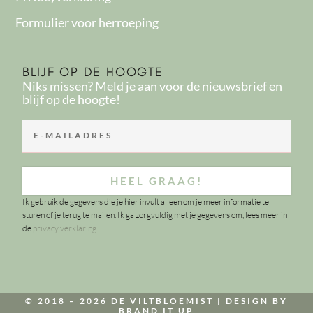
Formulier voor herroeping
BLIJF OP DE HOOGTE
Niks missen? Meld je aan voor de nieuwsbrief en
blijf op de hoogte!
HEEL GRAAG!
Ik gebruik de gegevens die je hier invult alleen om je meer informatie te
sturen of je terug te mailen. Ik ga zorgvuldig met je gegevens om, lees meer in
de
privacy verklaring
© 2018 – 2026 DE VILTBLOEMIST |
DESIGN BY
BRAND IT UP