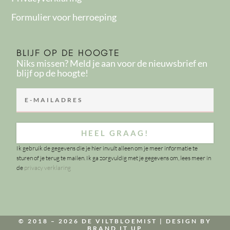
Formulier voor herroeping
BLIJF OP DE HOOGTE
Niks missen? Meld je aan voor de nieuwsbrief en
blijf op de hoogte!
HEEL GRAAG!
Ik gebruik de gegevens die je hier invult alleen om je meer informatie te
sturen of je terug te mailen. Ik ga zorgvuldig met je gegevens om, lees meer in
de
privacy verklaring
© 2018 – 2026 DE VILTBLOEMIST |
DESIGN BY
BRAND IT UP