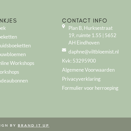
INKJES
CONTACT INFO
oek
Plan B, Hurksestraat
19, ruimte 1.55 | 5652
eketten
AH Eindhoven
uidsboeketten
daphne@viltbloemist.nl
ouwbloemen
Kvk: 53295900
line Workshops
Algemene Voorwaarden
orkshops
Privacyverklaring
adeaubonnen
Formulier voor herroeping
IGN BY
BRAND IT UP