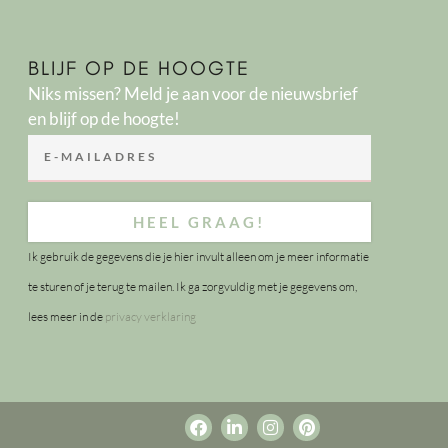
BLIJF OP DE HOOGTE
Niks missen? Meld je aan voor de nieuwsbrief
en blijf op de hoogte!
HEEL GRAAG!
Ik gebruik de gegevens die je hier invult alleen om je meer informatie
te sturen of je terug te mailen. Ik ga zorgvuldig met je gegevens om,
lees meer in de
privacy verklaring