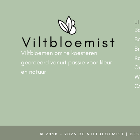
L
B
Bo
Br
Viltbloemen om te koesteren
R
gecreëerd vanuit passie voor kleur
On
en natuur
W
C
© 2018 – 2026 DE VILTBLOEMIST |
DES