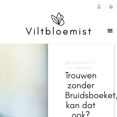
BRUIDSBOEKETTE
N
,
CORSAGES
Trouwen
zonder
Bruidsboeket
kan dat
ook?