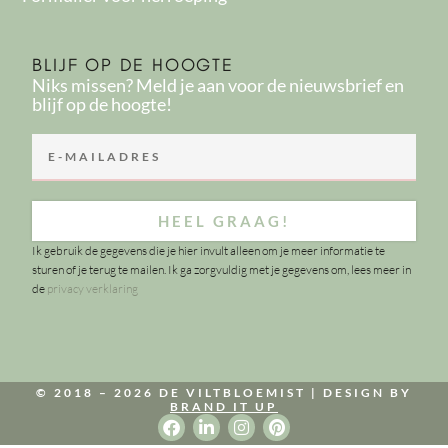
BLIJF OP DE HOOGTE
Niks missen? Meld je aan voor de nieuwsbrief en
blijf op de hoogte!
HEEL GRAAG!
Ik gebruik de gegevens die je hier invult alleen om je meer informatie te
sturen of je terug te mailen. Ik ga zorgvuldig met je gegevens om, lees meer in
de
privacy verklaring
© 2018 – 2026 DE VILTBLOEMIST |
DESIGN BY
BRAND IT UP