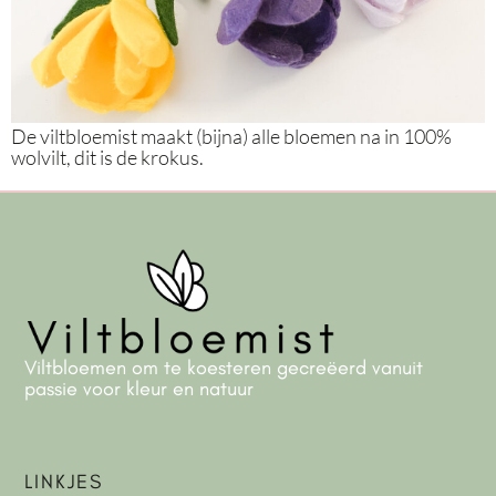
De viltbloemist maakt (bijna) alle bloemen na in 100%
wolvilt, dit is de krokus.
Viltbloemen om te koesteren gecreëerd vanuit
passie voor kleur en natuur
LINKJES