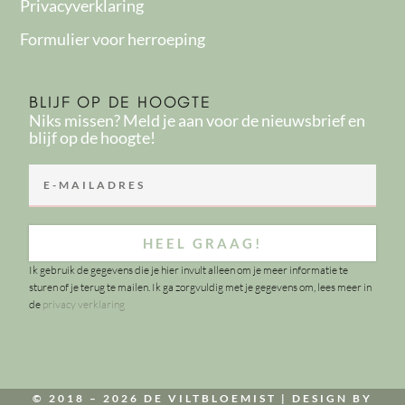
Privacyverklaring
Formulier voor herroeping
BLIJF OP DE HOOGTE
Niks missen? Meld je aan voor de nieuwsbrief en
blijf op de hoogte!
HEEL GRAAG!
Ik gebruik de gegevens die je hier invult alleen om je meer informatie te
sturen of je terug te mailen. Ik ga zorgvuldig met je gegevens om, lees meer in
de
privacy verklaring
© 2018 – 2026 DE VILTBLOEMIST |
DESIGN BY