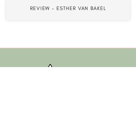
REVIEW – ESTHER VAN BAKEL
Viltbloemen om te koesteren gecreëerd vanuit
passie voor kleur en natuur
LINKJES
Boek